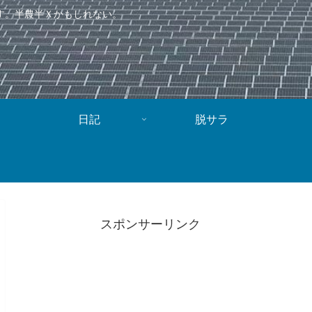
す。半農半Ｘかもしれない。
日記
脱サラ
スポンサーリンク