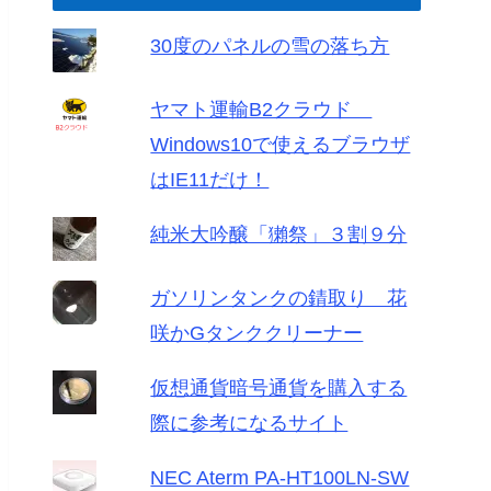
30度のパネルの雪の落ち方
ヤマト運輸B2クラウド
Windows10で使えるブラウザ
はIE11だけ！
純米大吟醸「獺祭」３割９分
ガソリンタンクの錆取り 花
咲かGタンククリーナー
仮想通貨暗号通貨を購入する
際に参考になるサイト
NEC Aterm PA-HT100LN-SW