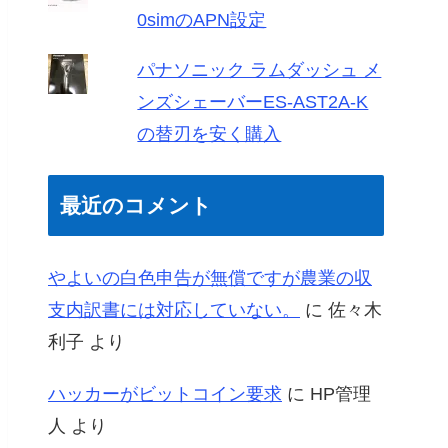
0simのAPN設定
パナソニック ラムダッシュ メ
ンズシェーバーES-AST2A-K
の替刃を安く購入
最近のコメント
やよいの白色申告が無償ですが農業の収
支内訳書には対応していない。
に
佐々木
利子
より
ハッカーがビットコイン要求
に
HP管理
人
より