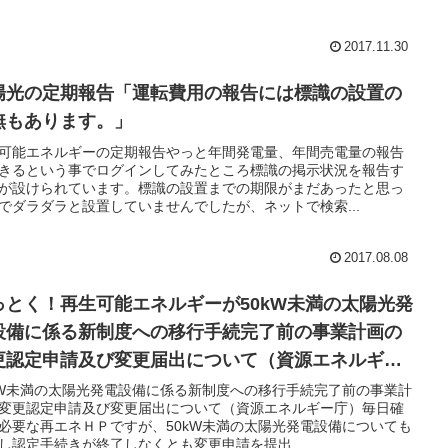
2017.11.30
陽光の定期報告「運転費用の報告には標識の設置の
無もあります。」
可能エネルギーの定期報告やっと年間発電量、年間売電量の報告
きるという事でログインしてみたところ標識の掲示状況を報告す
が設けられています。標識の設置までの期限がまだあったと思っ
でダラダラと設置していませんでしたが、ネットで検索...
2017.08.08
っとく！再生可能エネルギーが50kW未満の太陽光発
設備に係る新制度への移行手続完了前の事業計画の
更認定申請及び変更届出について（資源エネルギー
）
kW未満の太陽光発電設備に係る新制度への移行手続完了前の事業計
変更認定申請及び変更届出について（資源エネルギー庁）毎日確
必要な再エネＨＰですが、50kW未満の太陽光発電設備についても
し認定手続きが終了しなくとも変更申請を提出...