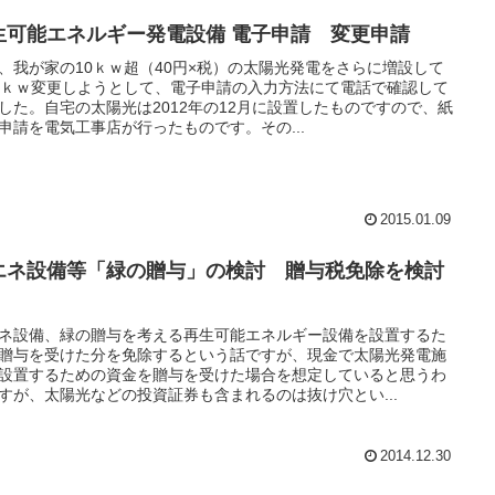
生可能エネルギー発電設備 電子申請 変更申請
、我が家の10ｋｗ超（40円×税）の太陽光発電をさらに増設して
2ｋｗ変更しようとして、電子申請の入力方法にて電話で確認して
した。自宅の太陽光は2012年の12月に設置したものですので、紙
申請を電気工事店が行ったものです。その...
2015.01.09
エネ設備等「緑の贈与」の検討 贈与税免除を検討
ネ設備、緑の贈与を考える再生可能エネルギー設備を設置するた
贈与を受けた分を免除するという話ですが、現金で太陽光発電施
設置するための資金を贈与を受けた場合を想定していると思うわ
すが、太陽光などの投資証券も含まれるのは抜け穴とい...
2014.12.30