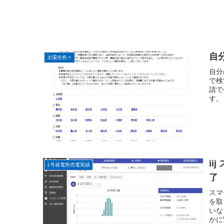
自
太陽光色々
自分
で検
請で
す。
ii
1号発電所売電実績
了
スマ
を取
いな
かに