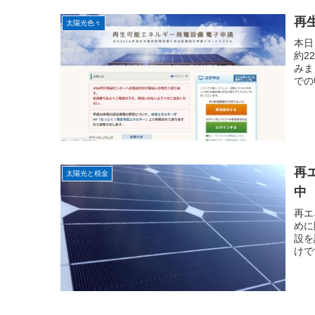
再
太陽光色々
本日
約2
みま
での
再
太陽光と税金
中
再エ
めに
設を
けで