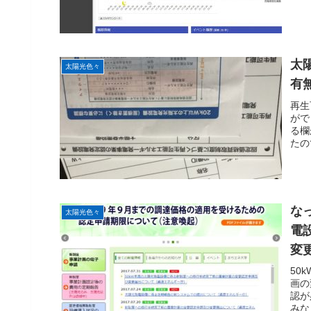
太
太陽光色々
有
再生
がで
る欄
たの
な
太陽光色々
電
変
庁
50
画の
認が
みな