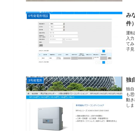
み
0号発電所増設
件
運転
入力
てみ
子見
独
3号発電所
独自
も思
動き
しま