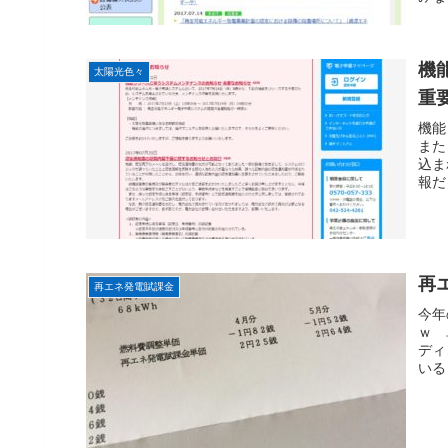
機
太陽光色々
重
機能
また
込ま
報だ
再
再エネ発電賦課金
今年
ｗ 
ディ
いる