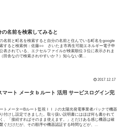
分の名前を検索してみると
の名前と町名を検索すると自分の名前と住んでいる町名をgoogle
索すると検索例：佐藤○○ さいたま市再生可能エネルギー電子申
公表されている、エクセルファイルが検索順位３位に表示されま
（田舎なので検索されやすいか？）知らない業...
2017.12.17
j スマート メータ b ルート 活用 サービスログイン完
ートメーターBルート監視ＩＩＪの太陽光発電事業者パックで機器
り付けし設定できました。取り扱い説明書にはほぼ何も書かれて
く、「接続すればそのまま使えます。」とだけある感じ機器は確
繋ぐだけだが、その順序や機器認証する時間などが、...