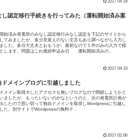
2017.04.18
なし認定移行手続きを行ってみた（運転開始済み案
）
開始済み発電所のみなし認定移行みなし認定を下記のサイトから
してみましたが、多少見覚えのない文言もあり調べながら入力し
ました。多分大丈夫とおもうが、最初なので１件のみの入力で様
とします。問題はこれ接続申込み日 運転開始済みの...
2017.04.10
自ドメインブログに引越しました
ドメイン取得大したアクセスも無いブログなので閉鎖しようかと
いましたが、もったいないのかなというのと、次の発電所計画が
出したので思い切って独自ドメインを取得しWordpressに引越し
した。別サイトでWordpressの無料テ...
2017.02.06