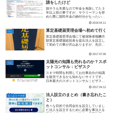
請をしたけど
脱サラも失業なので年金を免除してた３
年以上前の事ですが、サラリーマンを辞
めた際に国民年金の納付分がもったいな
いので免除申請を行いました。自己都合
2018.04.11
での退職も失業のうちなので、生活費と
太陽光の設置及びその他で経済的に困窮
算定基礎届受理会場へ初めて行く
日記
しているので年金の支払い...
算定基礎届受理会場にて被保険者報酬月
額算定基礎届総括表を提出法人を設立し
て初めての事が沢山ありますが、先日初
めての書類を記入し提出しました。健康
保険厚生年金保険被保険者報酬月額算定
2017.07.06
基礎届健康保険厚生年金保険被保険者報
酬月額算定基礎届総括表健...
太陽光の知識も売れるのか？スポ
日記
ットコンサル：ビザスク
スキマ時間を利用してお仕事自分の知識
を販売できるかも知れないサイトです。
日本最大のスポットコンサル｜ビザス
ク ビザスクは、業界業務の経験豊富な
2017.04.12
「その道のプロ」に、1時間からピンポイ
ントに相談できる日本最大のスポットコ
法人設立のまとめ（書き忘れたこ
法人設立や決算
ンサル。業界調査やユーザ...
と）
色々な目的で合同会社を設立していまし
た法人を設立するために必要な事法人を