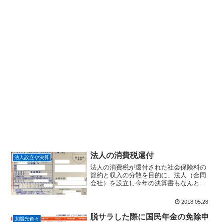
法人の消費税還付
法人設立や決算
法人の消費税が還付された社会保険料の
節約と収入の分散を目的に、法人（合同
会社）を設立し今年の決算書もなんとか
自分で作成して消費税も申告しました。
（あえて課税事業者を選択）小額ながら
2018.05.28
還付されたハガキを見ると無事に処理さ
れたのだと・・・・。もう...
脱サラした際に国民年金の免除申
太陽光色々