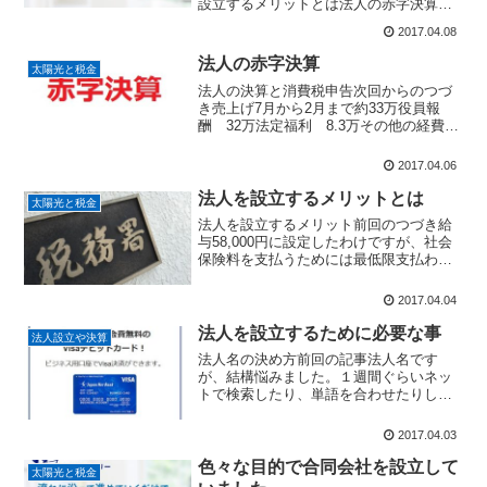
設立するメリットとは法人の赤字決算決
算期によって収益をコントロールする個
2017.04.08
人の場合は1/1から12/31までで確定申告
をしますが、法人の場合は自由に決める
法人の赤字決算
太陽光と税金
ことができるので...
法人の決算と消費税申告次回からのつづ
き売上げ7月から2月まで約33万役員報
酬 32万法定福利 8.3万その他の経費
4.3万販売管理費計 44.6万円約11.6万円
の赤字決算 翌年度に繰越未払費用
2017.04.06
4.19万円（税金分）２月末の決算でした
が...
法人を設立するメリットとは
太陽光と税金
法人を設立するメリット前回のつづき給
与58,000円に設定したわけですが、社会
保険料を支払うためには最低限支払わな
ければいけない額がこの58,000円という
のと、合同会社の設立の目的が国民年金
2017.04.04
と健康保険料を節約したいためなので、
最低額の給与...
法人を設立するために必要な事
法人設立や決算
法人名の決め方前回の記事法人名です
が、結構悩みました。１週間ぐらいネッ
トで検索したり、単語を合わせたりして
みましたが、いいものを作れませんでし
たので、こちらで検索しながら考えまし
2017.04.03
た。ランサーズのネーミングサイトで実
際の募集が見れるので参考に...
色々な目的で合同会社を設立して
太陽光と税金