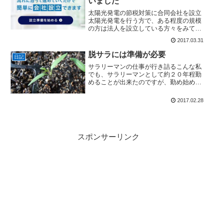
いました
太陽光発電の節税対策に合同会社を設立
太陽光発電を行う方で、ある程度の規模
の方は法人を設立している方々をみて、
羨ましいと同時に自分も脱サラしたのだ
2017.03.31
から法人でも設立したいと思っていまし
た。(adsbygoogle = window.adsbyg...
脱サラには準備が必要
日記
サラリーマンの仕事が行き詰るこんな私
でも、サラリーマンとして約２０年程勤
めることが出来たのですが、勤め始めて
１０年ぐらいで、先が見えたというか定
年まで勤める気持ちが薄れてきました。
2017.02.28
ブラック企業では在りませんでしたが、
ストレスを解消するような...
スポンサーリンク