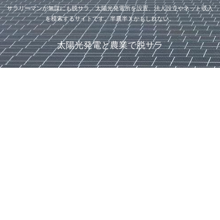
サラリーマンが無謀にも脱サラ、太陽光発電所を設置、法人設立やネット収入
を模索するサイトです。半農半Ｘかもしれない。
太陽光発電と農業で脱サラ