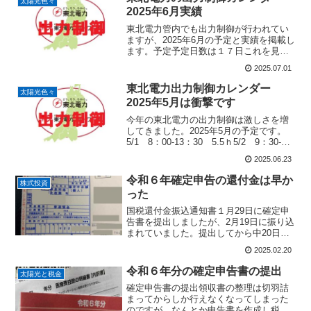
太陽光色々
で、更に...
2025年6月実績
東北電力管内でも出力制御が行われてい
ますが、2025年6月の予定と実績を掲載し
ます。予定予定日数は１７日これを見る
と眩暈がします。実績6/1 11：00-16：
2025.07.01
30 5.3ｈ6/5 9：00-15：00 6ｈ6/6
11：30-14：00 ...
東北電力出力制御カレンダー
太陽光色々
2025年5月は衝撃です
今年の東北電力の出力制御は激しさを増
してきました。2025年5月の予定です。
5/1 8：00-13：30 5.5ｈ5/2 9：30-
15：30 6ｈ5/8 7：30-14：00 6.5ｈ
2025.06.23
5/11 9：00-15：00 6ｈ5/18 8：30...
令和６年確定申告の還付金は早か
株式投資
った
国税還付金振込通知書１月29日に確定申
告書を提出しましたが、2月19日に振り込
まれていました。提出してから中20日で
の還付金着弾です。e-TAXなら受付処理
2025.02.20
が速いとか言われていましたが、確定申
告が込み合う前に提出した奴はかなり早
令和６年分の確定申告書の提出
太陽光と税金
く処理されて...
確定申告書の提出領収書の整理は切羽詰
まってからしか行えなくなってしまった
のですが、なんとか申告書を作成し税務