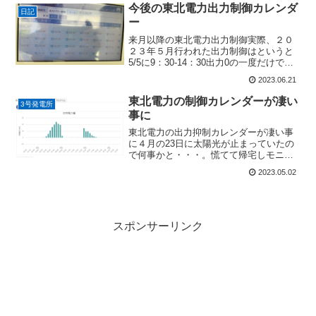
方は参考になる情報です。ほとんどの太
今後の東北電力出力制御カレンダ
日記
陽光監視装置は機器代金...
ー
来月以降の東北電力出力制御実際、２０
２３年５月行われた出力制御はというと
5/5に9：30-14：30出力0の一度だけでし
た。これまでの出力制御3月～4月3/20
2023.06.21
10：30-14：30出力04/23 9：00-14：30
出力05：30分の停...
東北電力の制御カレンダーが凄い
3号発電所
事に
東北電力の出力抑制カレンダーが凄い事
に４月の23日に太陽光が止まっていたの
で何事かと・・・。慌てて帰宅しモニタ
ーを確認したところが出力抑制です。前
2023.05.02
回の「田淵パワコンが停止」があったの
でまたもや異常停止か？それともパワコ
ンが逝ったのかと不安で...
スポンサーリンク