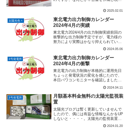
署へ持参提出（1/28）しました。昨年か
ら株式投資の特定口座年間取引報告書は
2025.02.01
データで行っています。そして添付も不
要なので申告書もすっ...
東北電力出力制御カレンダー
太陽光色々
2024年4月の実績
東北電力2024/4月の出力制御実績前回の
衝撃的な出力制御予定ですが、電力様の
努力により実際はかなり抑えられていま
したので、実績カレンダーを掲載しま
2024.05.06
す。2024/4/7 10：30-12：30 抑制率
100％ 2ｈ2024/4/28 10：...
東北電力出力制御カレンダー
3号発電所
2024年4月の衝撃
東北電力の出力制御が本格的に運用先日
ちょっと発電状況の変化を感じたので、
本日パワコンモニターを確認しました。
出力制御がどんな事になっているの
2024.04.11
か・・・。昨年は実質2～3日あったかの
感じでしたが、今年はすでに大幅アッ
月額基本料金無料の太陽光監視装
3号発電所
プ。ボーナスが大幅アップなら...
置
太陽光ブログは暫く更新していませんで
したので、偶には有益な情報なんかをUP
しないと・・・・。太陽光の監視装置が
必要な方は、既に設置されているかと思
2024.01.20
いますが、これから設置を検討している