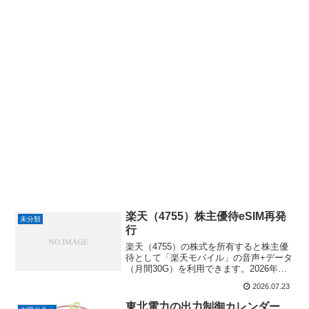
楽天（4755）株主優待eSIM再発
未分類
行
楽天（4755）の株式を所有すると株主優
待として「楽天モバイル」の音声+データ
（月間30G）を利用できます。2026年の
場合は12月末の権利日所有者へ６ヵ月利
2026.07.23
用出来る権利を貰えます。6月末の継続確
認日にも同一株主番号で所有している事
東北電力の出力制御カレンダー