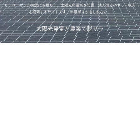
サラリーマンが無謀にも脱サラ、太陽光発電所を設置、法人設立やネット収入
を模索するサイトです。半農半Ｘかもしれない。
太陽光発電と農業で脱サラ