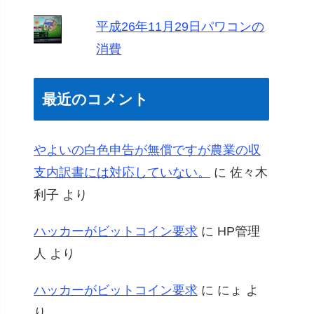
平成26年11月29日パワコンの
消費
最近のコメント
やよいの白色申告が無償ですが農業の収
支内訳書には対応していない。
に
佐々木
利子
より
ハッカーがビットコイン要求
に
HP管理
人
より
ハッカーがビットコイン要求
に
にょ
よ
り