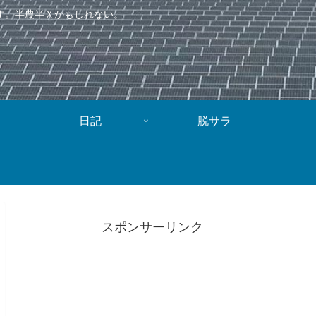
す。半農半Ｘかもしれない。
日記
脱サラ
スポンサーリンク