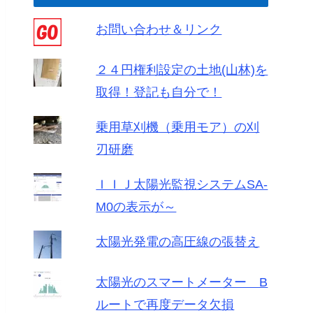
お問い合わせ＆リンク
２４円権利設定の土地(山林)を
取得！登記も自分で！
乗用草刈機（乗用モア）の刈
刃研磨
ＩＩＪ太陽光監視システムSA-
M0の表示が～
太陽光発電の高圧線の張替え
太陽光のスマートメーター B
ルートで再度データ欠損