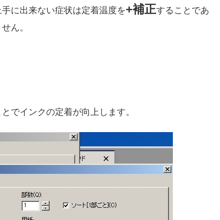
+補正
上手に出来ない症状は定着温度を
することであ
ません。
ことでインクの定着が向上します。