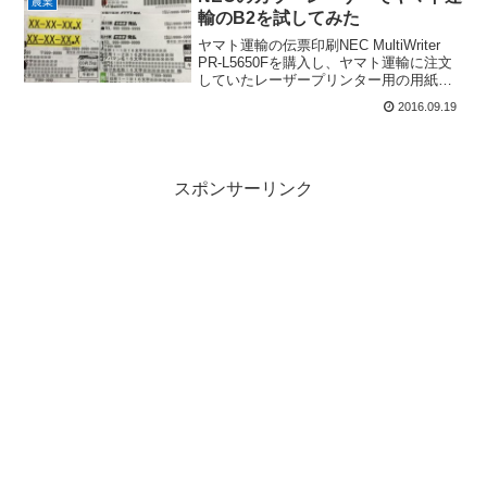
農業
輸のB2を試してみた
ヤマト運輸の伝票印刷NEC MultiWriter
PR-L5650Fを購入し、ヤマト運輸に注文
していたレーザープリンター用の用紙も
届いたのでテスト印刷を試してみた。以
2016.09.19
外に・・？？まったく駄目でした。初期
故障なのか？、用紙との相性なの
か？、...
スポンサーリンク