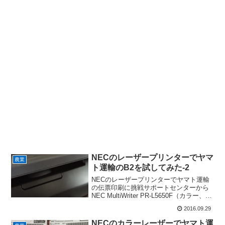
NECのレーザープリンターでヤマ
農業
ト運輸のB2を試してみた-2
NECのレーザープリンターでヤマト運輸
の伝票印刷に挑戦サポートセンターから
NEC MultiWriter PR-L5650F（カラー、ス
キャナー、FAX）の交換品が先日届き、
2016.09.29
その翌日にヤマト運輸のB2のテスト印刷
を行った。LANケーブルをつ...
NECのカラーレーザーでヤマト運