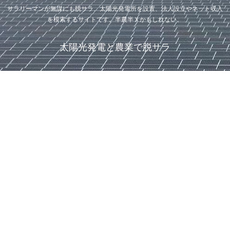
サラリーマンが無謀にも脱サラ、太陽光発電所を設置、法人設立やネット収入
を模索するサイトです。半農半Ｘかもしれない。
太陽光発電と農業で脱サラ