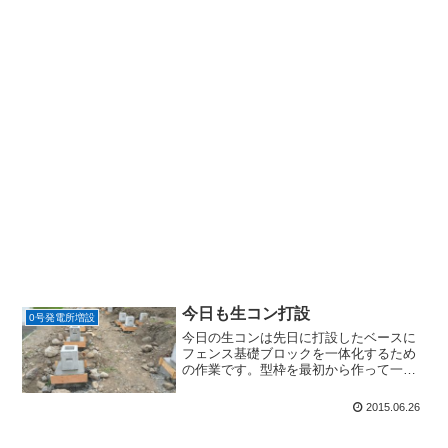
今日も生コン打設
0号発電所増設
今日の生コンは先日に打設したベースに
フェンス基礎ブロックを一体化するため
の作業です。型枠を最初から作って一度
のコンクリート打設で終わらせる事がで
きればよいのですが、DIYのため型枠材や
2015.06.26
型枠を固定する単管やその他の金物等を
節約したためにこのよ...