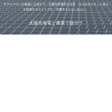
サラリーマンが無謀にも脱サラ、太陽光発電所を設置、法人設立やネット収入
を模索するサイトです。半農半Ｘかもしれない。
太陽光発電と農業で脱サラ