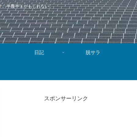
す。半農半Ｘかもしれない。
日記
脱サラ
スポンサーリンク