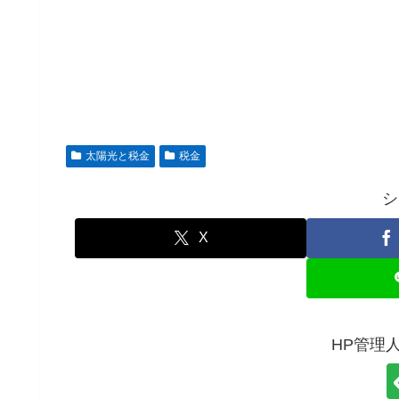
太陽光と税金
税金
シ
X
HP管理