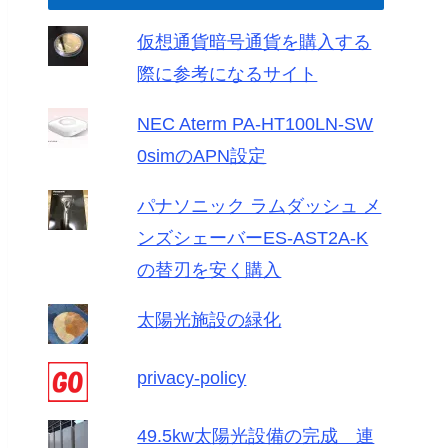
仮想通貨暗号通貨を購入する
際に参考になるサイト
NEC Aterm PA-HT100LN-SW
0simのAPN設定
パナソニック ラムダッシュ メ
ンズシェーバーES-AST2A-K
の替刃を安く購入
太陽光施設の緑化
privacy-policy
49.5kw太陽光設備の完成 連