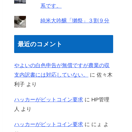
系です。
純米大吟醸「獺祭」３割９分
最近のコメント
やよいの白色申告が無償ですが農業の収
支内訳書には対応していない。
に
佐々木
利子
より
ハッカーがビットコイン要求
に
HP管理
人
より
ハッカーがビットコイン要求
に
にょ
よ