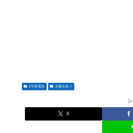
3号発電所
太陽光色々
シ
X