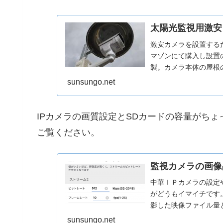
太陽光監視用激安
激安カメラを設置する
マゾンにて購入し設置
製。カメラ本体の屋根
機能が優れているのでつい
sunsungo.net
IPカメラの画質設定とSDカードの容量がち
ご覧ください。
監視カメラの画像
中華ＩＰカメラの設定
がどうもイマイチです
影した映像ファイル量
うされていますか？カメ.
sunsungo.net