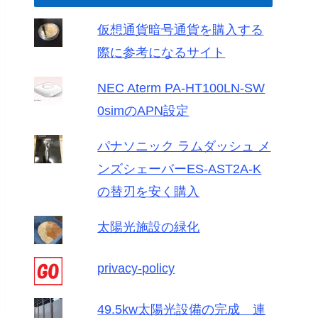
仮想通貨暗号通貨を購入する
際に参考になるサイト
NEC Aterm PA-HT100LN-SW
0simのAPN設定
パナソニック ラムダッシュ メ
ンズシェーバーES-AST2A-K
の替刃を安く購入
太陽光施設の緑化
privacy-policy
49.5kw太陽光設備の完成 連