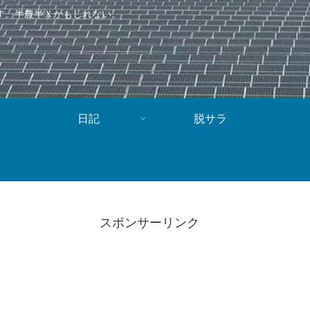
す。半農半Ｘかもしれない。
日記
脱サラ
スポンサーリンク