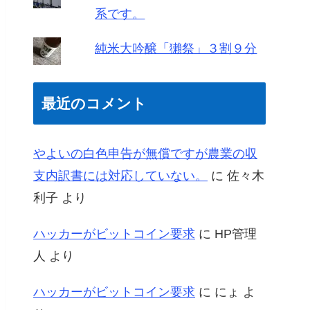
系です。
純米大吟醸「獺祭」３割９分
最近のコメント
やよいの白色申告が無償ですが農業の収
支内訳書には対応していない。
に
佐々木
利子
より
ハッカーがビットコイン要求
に
HP管理
人
より
ハッカーがビットコイン要求
に
にょ
よ