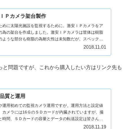
ＩＰカメラ架台製作
ために太陽光施設を監視するために、激安ＩＰカメラをア
の為の架台を作成しました。激安ＩＰカメラは筐体は樹脂
のような部分も樹脂の為耐久性は未知数だが、スペックと
...
2018.11.01
ょっと問題ですが、これから購入したい方はリンク先も
品質と運用
や運用初めての監視カメラ運用ですが、運用方法と設定値
。カメラには16ＧのＳＤカードが内臓されていますが、撮
と時間、ＳＤカードの容量とデータの転送設定は皆さんど
..
2018.11.19