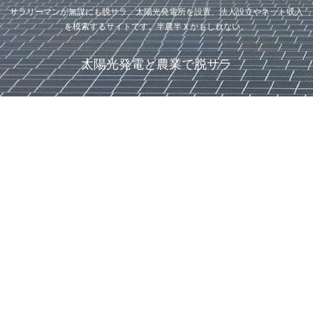
サラリーマンが無謀にも脱サラ、太陽光発電所を設置、法人設立やネット収入
を模索するサイトです。半農半Ｘかもしれない。
太陽光発電と農業で脱サラ