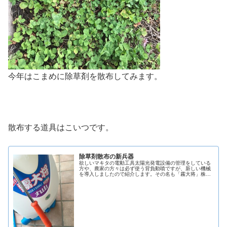
今年はこまめに除草剤を散布してみます。
散布する道具はこいつです。
除草剤散布の新兵器
欲しいマキタの電動工具太陽光発電設備の管理をしている
方や、農家の方々は必ず使う背負動噴ですが、新しい機械
を導入しましたので紹介します。その名も「霧大将」株式
会社丸山製作所の背負い式の動力噴霧器です。我が家には
エンジン式の背負い動力噴霧器、手...