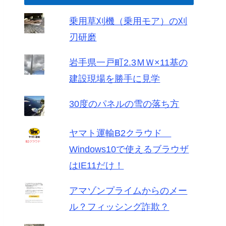
乗用草刈機（乗用モア）の刈
刃研磨
岩手県一戸町2.3ＭＷ×11基の
建設現場を勝手に見学
30度のパネルの雪の落ち方
ヤマト運輸B2クラウド
Windows10で使えるブラウザ
はIE11だけ！
アマゾンプライムからのメー
ル？フィッシング詐欺？