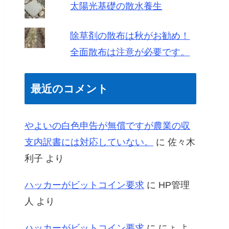
太陽光基礎の散水養生
除草剤の散布は秋がお勧め！
全面散布は注意が必要です。
最近のコメント
やよいの白色申告が無償ですが農業の収
支内訳書には対応していない。
に
佐々木
利子
より
ハッカーがビットコイン要求
に
HP管理
人
より
ハッカーがビットコイン要求
に
にょ
よ