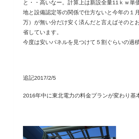
と・・高いなー。計算上は新設全量11ｋｗ単価
地と設備認定等の関係で仕方ないと今年の１月
万）が無い分だけ安く済んだと言えばそのとお
省しています。
今度は安いパネルを見つけて５割ぐらいの過
追記2017/2/5
2016年中に東北電力の料金プランが変わり基