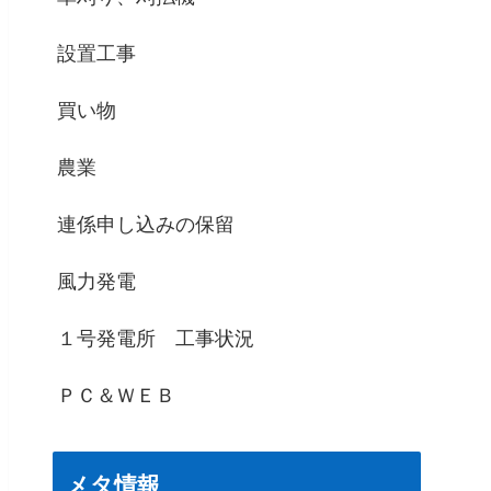
設置工事
買い物
農業
連係申し込みの保留
風力発電
１号発電所 工事状況
ＰＣ＆ＷＥＢ
メタ情報