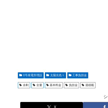
0号発電所増設
太陽光色々
工事負担金
余剰
全量
基本料金
負担金
過積載
シ
X