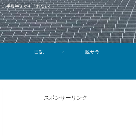
す。半農半Ｘかもしれない。
日記
脱サラ
スポンサーリンク