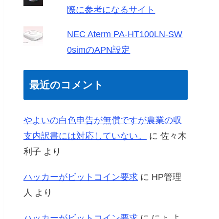
際に参考になるサイト
NEC Aterm PA-HT100LN-SW
0simのAPN設定
最近のコメント
やよいの白色申告が無償ですが農業の収
支内訳書には対応していない。
に
佐々木
利子
より
ハッカーがビットコイン要求
に
HP管理
人
より
ハッカーがビットコイン要求
に
にょ
よ