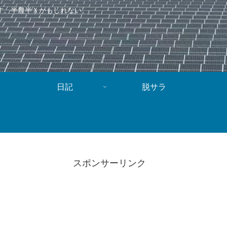
す。半農半Ｘかもしれない。
日記
脱サラ
スポンサーリンク