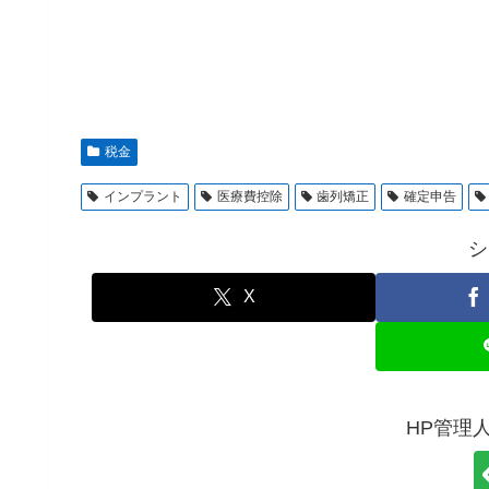
税金
インプラント
医療費控除
歯列矯正
確定申告
シ
X
HP管理