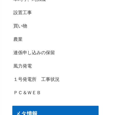
設置工事
買い物
農業
連係申し込みの保留
風力発電
１号発電所 工事状況
ＰＣ＆ＷＥＢ
メタ情報