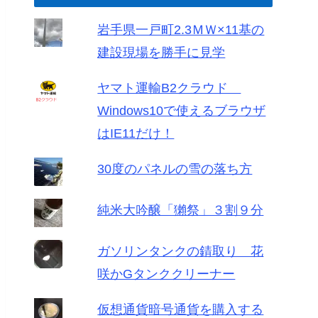
岩手県一戸町2.3ＭＷ×11基の
建設現場を勝手に見学
ヤマト運輸B2クラウド
Windows10で使えるブラウザ
はIE11だけ！
30度のパネルの雪の落ち方
純米大吟醸「獺祭」３割９分
ガソリンタンクの錆取り 花
咲かGタンククリーナー
仮想通貨暗号通貨を購入する