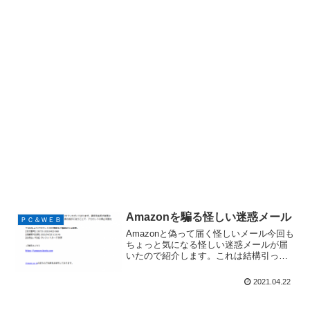
Amazonを騙る怪しい迷惑メール
ＰＣ＆ＷＥＢ
Amazonと偽って届く怪しいメール今回も
ちょっと気になる怪しい迷惑メールが届
いたので紹介します。これは結構引っか
かる方が多いのではと感じるメールで
す。最近はコロナ禍でAmazon利用頻度が
2021.04.22
増しているので、商品が届かないと感じ
た方などはクリ...