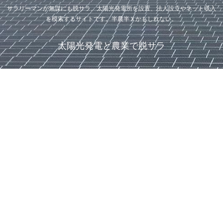
サラリーマンが無謀にも脱サラ、太陽光発電所を設置、法人設立やネット収入
を模索するサイトです。半農半Ｘかもしれない。
太陽光発電と農業で脱サラ