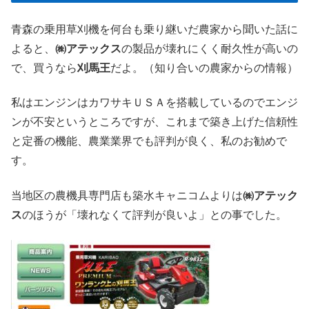
青森の乗用草刈機を何台も乗り継いだ農家から聞いた話に
よると、
㈱アテックス
の製品が壊れにくく耐久性が高いの
で、買うなら
刈馬王
だよ。（知り合いの農家からの情報）
私はエンジンはカワサキＵＳＡを搭載しているのでエンジ
ンが不安というところですが、これまで築き上げた信頼性
と定番の機能、農業業界でも評判が良く、私のお勧めで
す。
当地区の農機具専門店も築水キャニコムよりは
㈱アテック
ス
のほうが「壊れなくて評判が良いよ」との事でした。