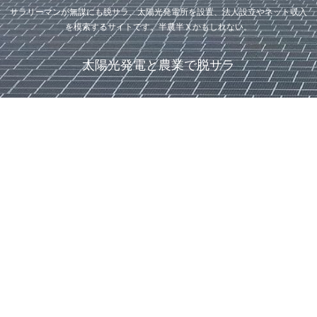
サラリーマンが無謀にも脱サラ、太陽光発電所を設置、法人設立やネット収入
を模索するサイトです。半農半Ｘかもしれない。
太陽光発電と農業で脱サラ