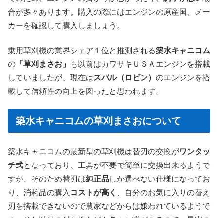
合が多々あります。購入の際にはエンジンの原産国、メー
カーを確認して購入しましょう。
乗用草刈機の業界シェア１位と推測される
築水キャニコム
の
「草刈まさお」
も以前はカワサキＵＳＡエンジンを搭載
していましたが、現在は
スバル（ロビン）
のエンジンを搭
載して信頼性の向上を図ったと思われます。
築水キャニコムの草刈まさおについて
築水キャニコムの最新型の草刈機は替刃の交換が
ワンタッ
チ式
となっており、工具が不要で簡単に交換出来るようで
すが、そのため替刃は
純正品
しか選べない仕様になってお
り、消耗品の購入
コストが高く
、自分のお気に入りの替え
刃を搭載できないので農家などからは嫌われているようで