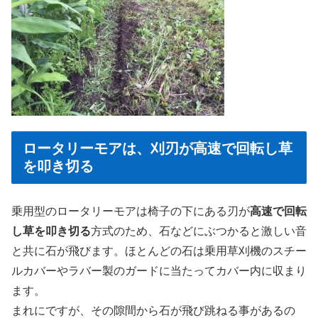
ロータリーモアは、刈刃が高速で回転し草
を叩き切る
乗用型のロータリーモアは椅子の下にある刃が
高速で回転
し草を叩き切る
方式のため、石などにぶつかると激しい音
と共に石が飛びます。ほとんどの石は乗用草刈機のスチー
ルカバーやラバー製のガードに当たってカバー内に収まり
ます。
まれにですが、その隙間から石が飛び跳ねる事があるの