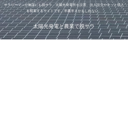
サラリーマンが無謀にも脱サラ、太陽光発電所を設置、法人設立やネット収入
を模索するサイトです。半農半Ｘかもしれない。
太陽光発電と農業で脱サラ