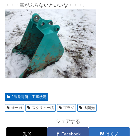
・・・雪がふらないといいな・・・。
2号発電所 工事状況
オーガ
スクリュー杭
プラグ
太陽光
シェアする
X
Facebook
はてブ