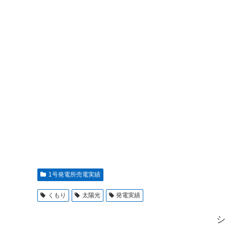
1号発電所売電実績
くもり
太陽光
発電実績
シ