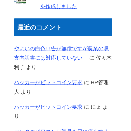
を作成しました
最近のコメント
やよいの白色申告が無償ですが農業の収
支内訳書には対応していない。
に
佐々木
利子
より
ハッカーがビットコイン要求
に
HP管理
人
より
ハッカーがビットコイン要求
に
にょ
よ
り