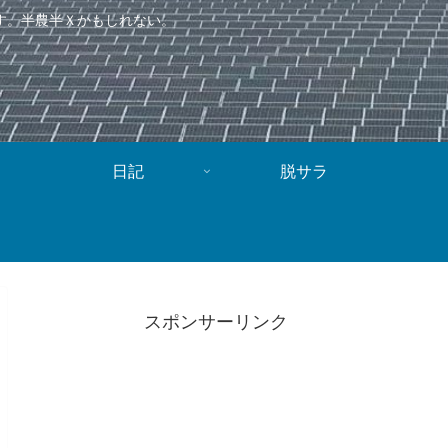
す。半農半Ｘかもしれない。
日記
脱サラ
スポンサーリンク