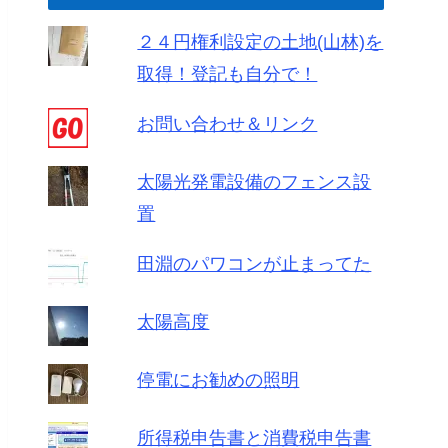
２４円権利設定の土地(山林)を
取得！登記も自分で！
お問い合わせ＆リンク
太陽光発電設備のフェンス設
置
田淵のパワコンが止まってた
太陽高度
停電にお勧めの照明
所得税申告書と消費税申告書