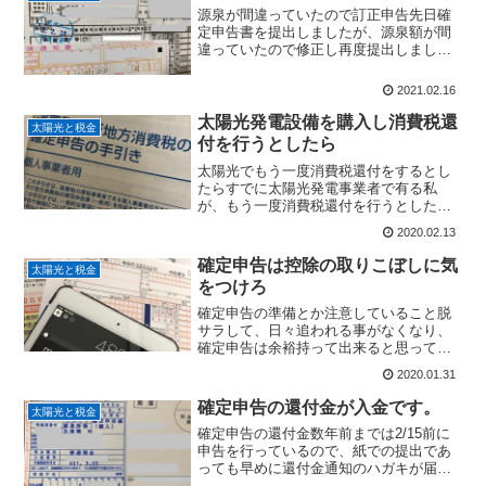
源泉が間違っていたので訂正申告先日確
定申告書を提出しましたが、源泉額が間
違っていたので修正し再度提出しまし
た。頂いた源泉が間違っていたので、オ
イラに過失は有りませんが後々トラブル
2021.02.16
になるのは面倒なのですぐに訂正申
告！！そして、今回提出した申告...
太陽光発電設備を購入し消費税還
太陽光と税金
付を行うとしたら
太陽光でもう一度消費税還付をするとし
たらすでに太陽光発電事業者で有る私
が、もう一度消費税還付を行うとした
ら・・・・。条件課税事業者と免税事業
2020.02.13
者をいったり来たり太陽光発電設備 税
込み1400～1500万程度 １基車を購入す
確定申告は控除の取りこぼしに気
太陽光と税金
る可能性も有る今後、...
をつけろ
確定申告の準備とか注意していること脱
サラして、日々追われる事がなくなり、
確定申告は余裕持って出来ると思ってい
ましたが、明日でも出来るという甘えか
2020.01.31
ら結局、１月から領収書の整理を始める
ことになりました。今日現在でほぼ終了
確定申告の還付金が入金です。
太陽光と税金
ですが、忙しいサラリーマ...
確定申告の還付金数年前までは2/15前に
申告を行っているので、紙での提出であ
っても早めに還付金通知のハガキが届く
が今年は2/22に提出したために、混雑に