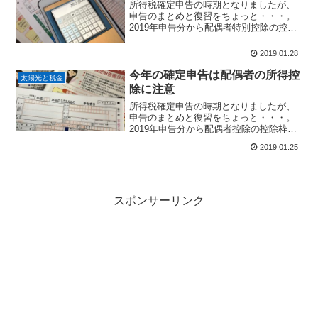
所得税確定申告の時期となりましたが、
申告のまとめと復習をちょっと・・・。
2019年申告分から配偶者特別控除の控除
枠が変更になりましたので、該当になる
方、外れる方をまとめてみたいと思いま
2019.01.28
す。配偶者特別控除の対象者配偶者特別
控除の範囲・同一生計...
今年の確定申告は配偶者の所得控
太陽光と税金
除に注意
所得税確定申告の時期となりましたが、
申告のまとめと復習をちょっと・・・。
2019年申告分から配偶者控除の控除枠が
変更になりましたので、該当になる方、
2019.01.25
外れる方をまとめてみたいと思います。
配偶者控除の対象者配偶者の定義と範
囲・同一生計の民法で規...
スポンサーリンク