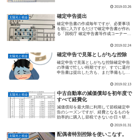
巻き込まれたのであろう。って思ったが
2019.03.26
受付の日付が3/7となっているので、税務
署で受付後に...
確定申告提出
太陽光と税金
確定申告書の作成毎年ですが、必要事項
を順に入力するだけで確定申告書が作れ
る「国税庁 確定申告書等作成コーナー」
で作りました。今年は、全体的にサイト
が練れて来たので以前よりもわかりやす
2019.02.24
く簡単に修正が出来るようになりまし
た。でも、ちょっとだけ気...
確定申告で見落としがちな控除
太陽光と税金
確定申告で見落としがちな控除確定申告
の準備で忙しい時期ですが、すでに還付
申告書は提出した方も、まだ準備もして
いない方は丁度良かったって事になるネ
タです。結構大きな控除で多くの方が見
2019.02.13
落としているものがあります。それは
「障がい者控除」我が家には...
中古自動車の減価償却を初年度で
太陽光と税金
すべて経費化
減価償却を最大限に利用して節税確定申
告のシーズンですが、経費となるものを
効率的に購入し節税できないか日々研究
しています。そのなかで減価償却費です
2019.01.31
が、個人事業主でも「機械装置・車両運
搬具・器具備品」については定率・定額
配偶者特別控除を使いこなす。
太陽光と税金
を選択することが出来ます...