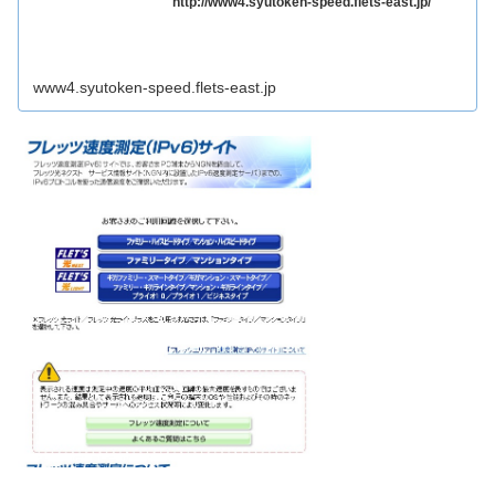
http://www4.syutoken-speed.flets-east.jp/
www4.syutoken-speed.flets-east.jp