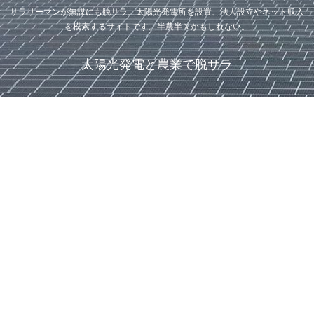
サラリーマンが無謀にも脱サラ、太陽光発電所を設置、法人設立やネット収入
を模索するサイトです。半農半Ｘかもしれない。
太陽光発電と農業で脱サラ