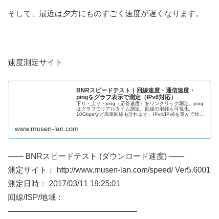
そして、最近は夕方にものすごく速度が遅くなります。
速度測定サイト
BNRスピードテスト｜回線速度・通信速度・
pingをグラフ表示で測定（IPv6対応）
下り・上り・ping（応答速度）をワンクリック測定。ping
はグラフでリアルタイム測定。回線の混雑も可視化。
10Gbpsなど高速回線も計れます。IPv4/IPv6を選んで比較
も
www.musen-lan.com
—— BNRスピードテスト (ダウンロード速度) ——
測定サイト： http://www.musen-lan.com/speed/ Ver5.6001
測定日時： 2017/03/11 19:25:01
回線/ISP/地域：
————————————————–